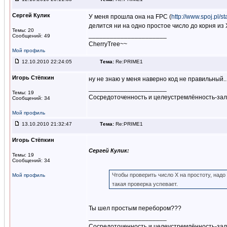
Сергей Кулик
У меня прошла она на FPC (
http://www.spoj.pl/
делится ни на одно простое число до корня из 
Темы: 20
______________________
Сообщений: 49
CherryTree~~
Мой профиль
12.10.2010 22:24:05
Тема:
Re:PRIME1
Игорь Стёпкин
ну не знаю у меня наверно код не правильный..
______________________
Темы: 19
Сосредоточенность и целеустремлённость-за
Сообщений: 34
Мой профиль
13.10.2010 21:32:47
Тема:
Re:PRIME1
Игорь Стёпкин
Сергей Кулик:
Темы: 19
Сообщений: 34
Чтобы проверить число X на простоту, надо 
Мой профиль
такая проверка успевает.
Ты шел простым перебором???
______________________
Сосредоточенность и целеустремлённость-за