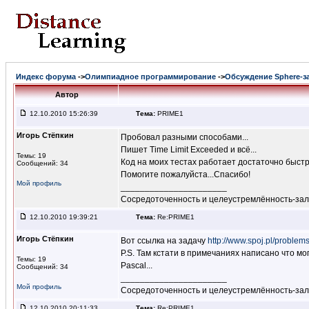
Индекс форума
->
Олимпиадное программирование
->
Обсуждение Sphere-з
Автор
12.10.2010 15:26:39
Тема:
PRIME1
Игорь Стёпкин
Пробовал разными способами...
Пишет Time Limit Exceeded и всё...
Темы: 19
Код на моих тестах работает достаточно быстро
Сообщений: 34
Помогите пожалуйста...Спасибо!
Мой профиль
______________________
Сосредоточенность и целеустремлённость-за
12.10.2010 19:39:21
Тема:
Re:PRIME1
Игорь Стёпкин
Вот ссылка на задачу
http://www.spoj.pl/proble
P.S. Там кстати в примечаниях написано что м
Темы: 19
Pascal...
Сообщений: 34
______________________
Мой профиль
Сосредоточенность и целеустремлённость-за
12.10.2010 20:11:33
Тема:
Re:PRIME1