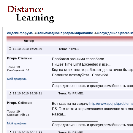
Индекс форума
->
Олимпиадное программирование
->
Обсуждение Sphere-з
Автор
12.10.2010 15:26:39
Тема:
PRIME1
Игорь Стёпкин
Пробовал разными способами...
Пишет Time Limit Exceeded и всё...
Темы: 19
Код на моих тестах работает достаточно быстро
Сообщений: 34
Помогите пожалуйста...Спасибо!
Мой профиль
______________________
Сосредоточенность и целеустремлённость-за
12.10.2010 19:39:21
Тема:
Re:PRIME1
Игорь Стёпкин
Вот ссылка на задачу
http://www.spoj.pl/proble
P.S. Там кстати в примечаниях написано что м
Темы: 19
Pascal...
Сообщений: 34
______________________
Мой профиль
Сосредоточенность и целеустремлённость-за
12.10.2010 20:11:33
Тема:
Re:PRIME1