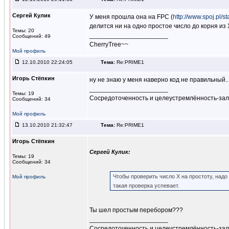
Сергей Кулик
У меня прошла она на FPC (
http://www.spoj.pl/
делится ни на одно простое число до корня из 
Темы: 20
______________________
Сообщений: 49
CherryTree~~
Мой профиль
12.10.2010 22:24:05
Тема:
Re:PRIME1
Игорь Стёпкин
ну не знаю у меня наверно код не правильный..
______________________
Темы: 19
Сосредоточенность и целеустремлённость-за
Сообщений: 34
Мой профиль
13.10.2010 21:32:47
Тема:
Re:PRIME1
Игорь Стёпкин
Сергей Кулик:
Темы: 19
Сообщений: 34
Чтобы проверить число X на простоту, надо 
Мой профиль
такая проверка успевает.
Ты шел простым перебором???
______________________
Сосредоточенность и целеустремлённость-за