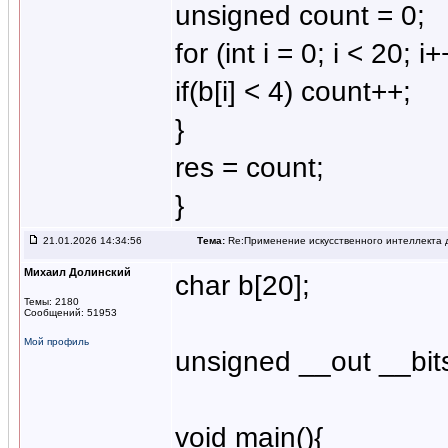
unsigned count = 0;
for (int i = 0; i < 20; i+
if(b[i] < 4) count++;
}
res = count;
}
21.01.2026 14:34:56
Тема:
Re:Применение искусственного интеллекта д
Михаил Долинский
char b[20];
Темы: 2180
Сообщений: 51953
Мой профиль
unsigned __out __bits
void main(){