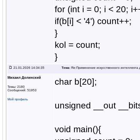
for (int i = 0; i < 20; i+
if(b[i] < '4') count++;
}
kol = count;
}
21.01.2026 14:34:35
Тема:
Re:Применение искусственного интеллекта д
Михаил Долинский
char b[20];
Темы: 2180
Сообщений: 51953
Мой профиль
unsigned __out __bits
void main(){