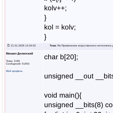
kolv++;
}
kol = kolv;
}
21.01.2026 14:34:02
Тема:
Re:Применение искусственного интеллекта д
Михаил Долинский
char b[20];
Темы: 2180
Сообщений: 51953
Мой профиль
unsigned __out __bits
void main(){
unsigned __bits(8) co