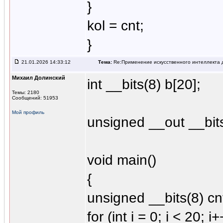
}
kol = cnt;
}
21.01.2026 14:33:12
Тема:
Re:Применение искусственного интеллекта д
Михаил Долинский
int __bits(8) b[20];
Темы: 2180
Сообщений: 51953
Мой профиль
unsigned __out __bits
void main()
{
unsigned __bits(8) cn
for (int i = 0; i < 20; i+