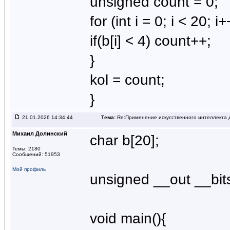
unsigned count = 0;
for (int i = 0; i < 20; i+
if(b[i] < 4) count++;
}
kol = count;
}
21.01.2026 14:34:44
Тема:
Re:Применение искусственного интеллекта д
Михаил Долинский
char b[20];
Темы: 2180
Сообщений: 51953
Мой профиль
unsigned __out __bits
void main(){