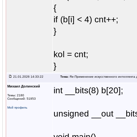
{
if (b[i] < 4) cnt++;
}
kol = cnt;
}
21.01.2026 14:33:22
Тема:
Re:Применение искусственного интеллекта д
Михаил Долинский
int __bits(8) b[20];
Темы: 2180
Сообщений: 51953
Мой профиль
unsigned __out __bits
void main()