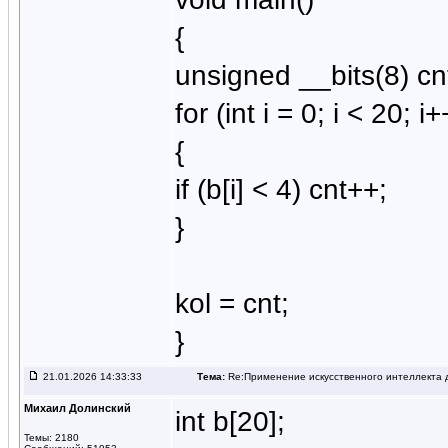
{
unsigned __bits(8) cn
for (int i = 0; i < 20; i+
{
if (b[i] < 4) cnt++;
}
kol = cnt;
}
21.01.2026 14:33:33
Тема:
Re:Применение искусственного интеллекта д
Михаил Долинский
int b[20];
Темы: 2180