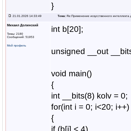
}
21.01.2026 14:33:49
Тема:
Re:Применение искусственного интеллекта д
Михаил Долинский
int b[20];
Темы: 2180
Сообщений: 51953
Мой профиль
unsigned __out __bits
void main()
{
int __bits(8) kolv = 0;
for(int i = 0; i<20; i++)
{
if (b[i] < 4)