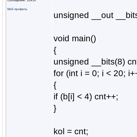
Сообщений: 51953
Мой профиль
unsigned __out __bits
void main()
{
unsigned __bits(8) cn
for (int i = 0; i < 20; i+
{
if (b[i] < 4) cnt++;
}
kol = cnt;