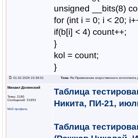
unsigned __bits(8) co
for (int i = 0; i < 20; i+
if(b[i] < 4) count++;
}
kol = count;
}
01.02.2026 23:39:01
Тема:
Re:Применение искусственного интеллекта д
Михаил Долинский
Таблица тестирова
Темы: 2180
Сообщений: 51953
Никита, ПИ-21, июл
Мой профиль
Таблица тестирова