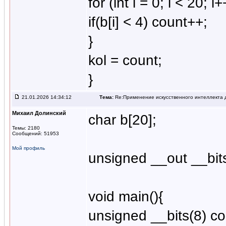
for (int i = 0; i < 20; i+
if(b[i] < 4) count++;
}
kol = count;
}
21.01.2026 14:34:12
Тема:
Re:Применение искусственного интеллекта д
Михаил Долинский
char b[20];
Темы: 2180
Сообщений: 51953
Мой профиль
unsigned __out __bits
void main(){
unsigned __bits(8) co