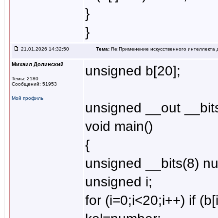
}
}
21.01.2026 14:32:50
Тема:
Re:Применение искусственного интеллекта д
Михаил Долинский
unsigned b[20];
Темы: 2180
Сообщений: 51953
Мой профиль
unsigned __out __bits
void main()
{
unsigned __bits(8) n
unsigned i;
for (i=0;i<20;i++) if (