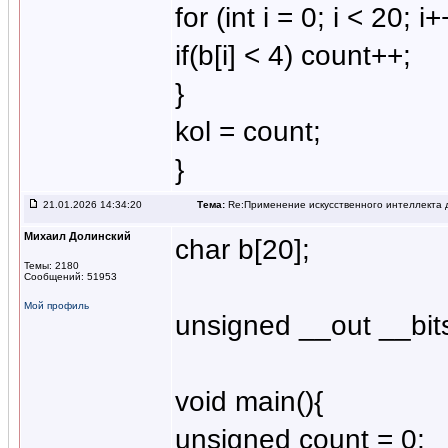
for (int i = 0; i < 20; i+
if(b[i] < 4) count++;
}
kol = count;
}
21.01.2026 14:34:20
Тема:
Re:Применение искусственного интеллекта д
Михаил Долинский
char b[20];
Темы: 2180
Сообщений: 51953
Мой профиль
unsigned __out __bits
void main(){
unsigned count = 0;