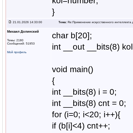
kol=number;
}
21.01.2026 14:33:00
Тема:
Re:Применение искусственного интеллекта д
Михаил Долинский
char b[20];
Темы: 2180
Сообщений: 51953
int __out __bits(8) kol
Мой профиль
void main()
{
int __bits(8) i = 0;
int __bits(8) cnt = 0;
for (i=0; i<20; i++){
if (b[i]<4) cnt++;