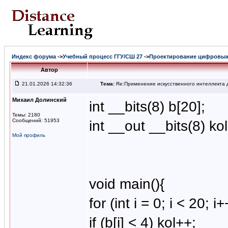
Индекс форума
->
Учебный процесс ГГУ/СШ 27
->
Проектирование цифровых
Автор
21.01.2026 14:32:36
Тема:
Re:Применение искусственного интеллекта д
Михаил Долинский
int __bits(8) b[20];
Темы: 2180
Сообщений: 51953
int __out __bits(8) kol
Мой профиль
void main(){
for (int i = 0; i < 20; i+
if (b[i] < 4) kol++;