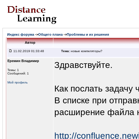
Индекс форума
->
Общего плана
->
Проблемы и их решения
Автор
11.02.2019 01:33:48
Тема:
новые компиляторы?
Еремин Владимир
Здравствуйте.
Темы: 1
Сообщений: 1
Мой профиль
Как послать задачу 
В списке при отправ
расширение файла н
http://confluence.new