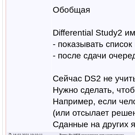
Обобщая
Differential Study2 
- показывать списо
- после сдачи очер
Сейчас DS2 не учит
Нужно сделать, что
Например, если чело
(или отсылает решен
Сданные на других 
16.02.2021 19:10:11
Тема:
Re:WEB-технологии для начинающих