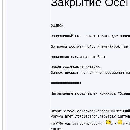
Закрытие Осен
ОШИБКА

Запрошенный URL не может быть доставлен

Во время доставки URL: /news/kybok.jsp

Произошла следующая ошибка:

Время соединения истекло.

Запрос прерван по причине превышения ма
===============

Награждение победителей конкурса "Осенн
<font size=3 color=darkgreen><b>Осенний
<br><a href=/tableband4.jsp?fday=1&fmon
<b>"Методы алгоритмизации"<
a><
b><
<pre>
