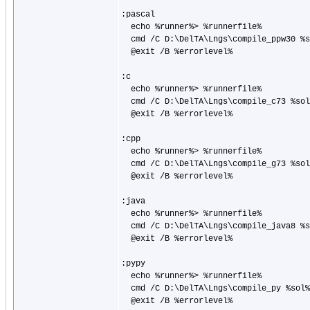
:pascal

  echo %runner%> %runnerfile%

  cmd /C D:\DelTA\Lngs\compile_ppw30 %s
  @exit /B %errorlevel%

:c

  echo %runner%> %runnerfile%

  cmd /C D:\DelTA\Lngs\compile_c73 %sol
  @exit /B %errorlevel%

:cpp

  echo %runner%> %runnerfile%

  cmd /C D:\DelTA\Lngs\compile_g73 %sol
  @exit /B %errorlevel%

:java

  echo %runner%> %runnerfile%

  cmd /C D:\DelTA\Lngs\compile_java8 %s
  @exit /B %errorlevel%

:pypy

  echo %runner%> %runnerfile%

  cmd /C D:\DelTA\Lngs\compile_py %sol%
  @exit /B %errorlevel%
