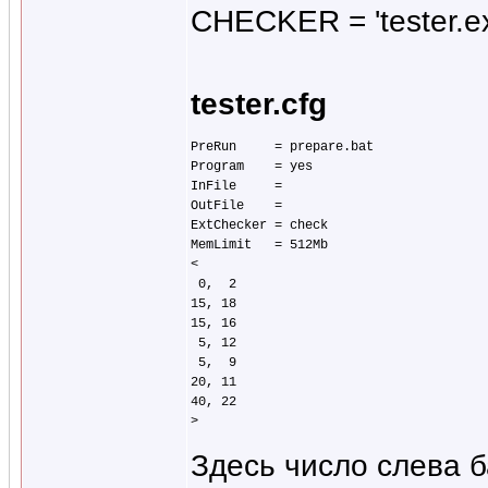
CHECKER = 'tester.
tester.cfg
PreRun     = prepare.bat

Program    = yes

InFile     =

OutFile    =

ExtChecker = check

MemLimit   = 512Mb

<

 0,  2

15, 18

15, 16

 5, 12

 5,  9

20, 11

40, 22

Здесь число слева б