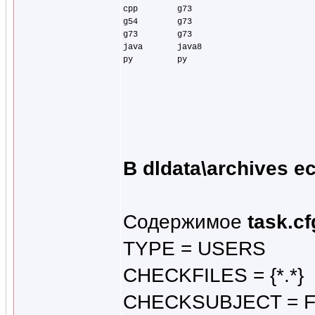
cpp        g73

g54        g73

g73        g73

java       java8 

В dldata\archives е
Содержимое
task.cf
TYPE = USERS
CHECKFILES = {*.*}
CHECKSUBJECT = F