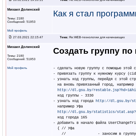
Михаил Долинский
Как я стал программ
Темы: 2180
Сообщений: 51953
Мой профиль
27.03.2021 22:15:47
Тема:
Re:WEB-технологии для начинающих
Михаил Долинский
Создать группу по
Темы: 2180
Сообщений: 51953
Мой профиль
- сделать новую группу с помощью этой с
- привязать группу к нужному курсу (cid
- узнать код группы, перейдя с этой стр
  на вновь привязанный город, например 
http://dl.gsu.by/restable.jsp?hd=1&hi
  код группы - 3330

- узнать код города 
http://dl.gsu.by/st
  например Уфа

http://dl.gsu.by/statistics/stat.asp?
  код города 165

- добавить в начало файла UserChangeTri
  { // Уфа

    //               - заносим в группу