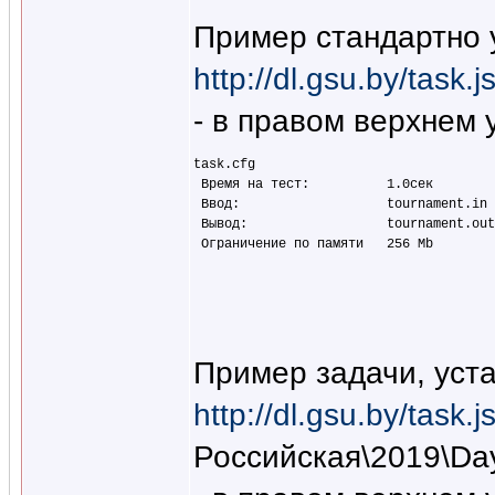
Пример стандартно 
http://dl.gsu.by/tas
- в правом верхнем у
task.cfg  

 Время на тест:          1.0сек  

 Ввод:                   tournament.in 
 Вывод:                  tournament.out
Пример задачи, уст
http://dl.gsu.by/tas
Российская\2019\Da