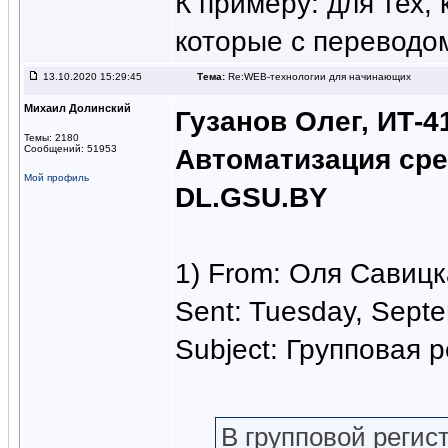
К примеру: для тех,
которые с переводом
13.10.2020 15:29:45
Тема:
Re:WEB-технологии для начинающих
Михаил Долинский
Гузанов Олег, ИТ-4
Темы: 2180
Сообщений: 51953
Автоматизация сре
Мой профиль
DL.GSU.BY
1) From: Оля Савиц
Sent: Tuesday, Sept
Subject: Групповая 
В групповой регис