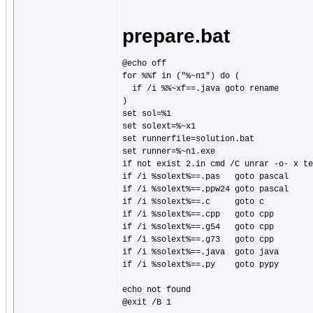
prepare.bat
@echo off

for %%f in ("%~n1") do (

  if /i %%~xf==.java goto rename

)

set sol=%1

set solext=%~x1

set runnerfile=solution.bat

set runner=%~n1.exe

if not exist 2.in cmd /C unrar -o- x te
if /i %solext%==.pas   goto pascal

if /i %solext%==.ppw24 goto pascal

if /i %solext%==.c     goto c

if /i %solext%==.cpp   goto cpp

if /i %solext%==.g54   goto cpp

if /i %solext%==.g73   goto cpp

if /i %solext%==.java  goto java

if /i %solext%==.py    goto pypy

echo not found

@exit /B 1
