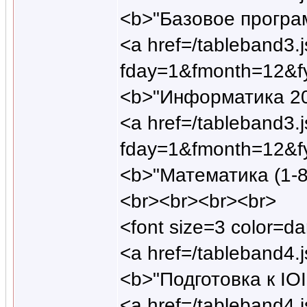
<b>"Базовое програ
<a href=/tableband3.
fday=1&fmonth=12&f
<b>"Информатика 20
<a href=/tableband3.
fday=1&fmonth=12&f
<b>"Математика (1-8
<br><br><br><br>
<font size=3 color=
<a href=/tableband
<b>"Подготовка к IO
<a href=/tableband