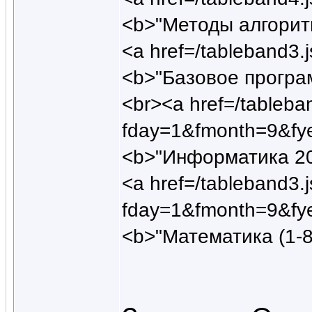
<b>"Методы алгорит
<a href=/tableband
<b>"Базовое програ
<br><a href=/tableba
fday=1&fmonth=9&fy
<b>"Информатика 20
<a href=/tableband3.
fday=1&fmonth=9&fy
<b>"Математика (1-8