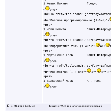
1 Юзвик Михаил           Гродно        
<
pre>

<br><a href=/tableband3.jsp?fday=1&fmon
<b>"Базовое программирование (1-8кл)"<
<pre>

1 Исич Мелита            Санкт-Петербур
<
pre>

<br><a href=/tableband3.jsp?fday=1&fmon
<b>"Информатика 2015 (1-4кл)"<
a><
<pre>

1 Мартыненко Глеб        Санкт-Петербур
<
pre>

<br><a href=/tableband3.jsp?fday=1&fmon
<b>"Математика (1-8 кл)"<
a><
b><br>
<pre>

1 Волковский Марк        Аг. Гожа      
<
07.01.2021 14:37:45
Тема:
Re:WEB-технологии для начинающих