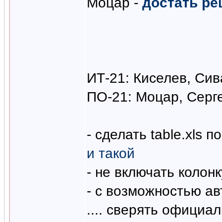
Моцар -
достать ре
ИТ-21: Киселев, Сив
ПО-21: Моцар, Серг
- сделать table.xls п
и такой
- не включать колон
- с возможностью а
.... сверять официа