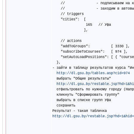
    //               - подписываем на к
    //               - заходим в автовы
    // triggers

    "cities":  [

                165   // Уфа

               ],

    // actions

    "addToGroups":          [ 3330 ],  
    "subscribeToCourses":   [ 974 ],   
    "setAutoLoadPositions": [ { "course
  },

- зайти в таблицу результатов курса "Ин
http://dl.gsu.by/tables.asp?cid=974
  выбрать "Общие результаты"

http://dl.gsu.by/restable.jsp?hd=1&hi
  отфильтровать по нужному городу (Напр
  кликнуть "Сформировать группу"

  выбрать в списке групп Уфа

  сохранить

http://dl.gsu.by/restable.jsp?hd=1&hid=