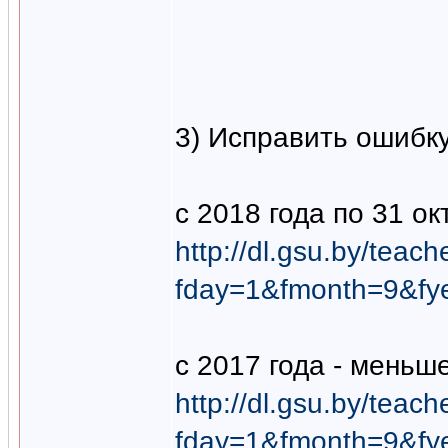
3) Исправить ошибку
c 2018 года по 31 ок
http://dl.gsu.by/teac
fday=1&fmonth=9&fy
c 2017 года - меньше
http://dl.gsu.by/teac
fday=1&fmonth=9&fy