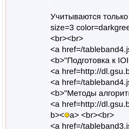
Учитываются только
size=3 color=darkgr
<br><br>
<a href=/tableband
<b>"Подготовка к IO
<a href=http://dl.gs
<a href=/tableband
<b>"Методы алгорит
<a href=http://dl.g
b><
a> <br><br>
<a href=/tableband